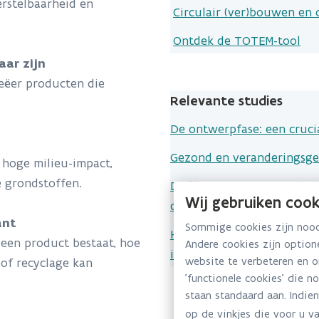
erstelbaarheid en
Circulair (ver)bouwen en
Ontdek de TOTEM-tool
ar zijn
eëer producten die
Relevante studies
De ontwerpfase: een cruci
Gezond en veranderingsge
 hoge milieu-impact,
 grondstoffen.
De klimaatimpact van (ver
Wij gebruiken cook
de TOTEM-tool
ant
Sommige cookies zijn noodz
Het Stock-flow model geeft
 een product bestaat, hoe
Andere cookies zijn optio
isolatiematerialen
website te verbeteren en 
of recyclage kan
'functionele cookies' die n
staan standaard aan. Indien
op de vinkjes die voor u va