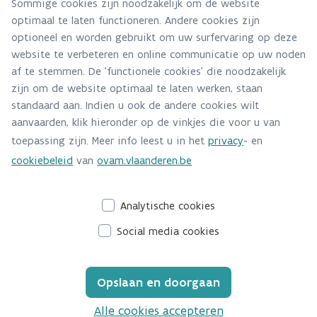
Sommige cookies zijn noodzakelijk om de website
Uitvoeringsplan huishoudelijk afval en
optimaal te laten functioneren. Andere cookies zijn
optioneel en worden gebruikt om uw surfervaring op deze
gelijkaardig bedrijfsaval
website te verbeteren en online communicatie op uw noden
af te stemmen. De 'functionele cookies' die noodzakelijk
Cijfers huishoudelijk afval en gelijkaardig
zijn om de website optimaal te laten werken, staan
bedrijfsafval
standaard aan. Indien u ook de andere cookies wilt
aanvaarden, klik hieronder op de vinkjes die voor u van
Het Vlarema en materialendecreet
toepassing zijn. Meer info leest u in het
privacy
- en
Publicaties Vlaamse overheid alle
cookiebeleid
van
ovam.vlaanderen.be
beleidsdomeinen
Analytische cookies
Social media cookies
Opslaan en doorgaan
Alle cookies accepteren