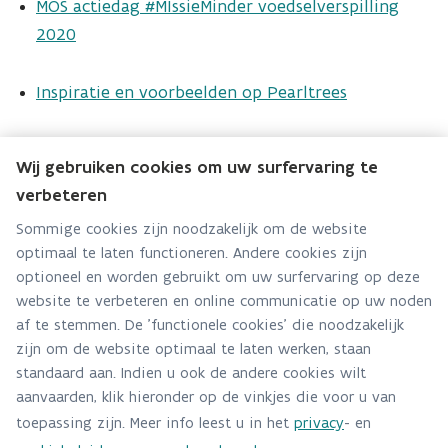
MOS actiedag #MIssieMinder voedselverspilling
2020
Inspiratie en voorbeelden op Pearltrees
Wij gebruiken cookies om uw surfervaring te
verbeteren
Team Bio
Sommige cookies zijn noodzakelijk om de website
optimaal te laten functioneren. Andere cookies zijn
Hebt u een vraag voor dit team? Stel ze hier:
optioneel en worden gebruikt om uw surfervaring op deze
Via contact formulier
website te verbeteren en online communicatie op uw noden
af te stemmen. De 'functionele cookies' die noodzakelijk
Alle contactgegevens
zijn om de website optimaal te laten werken, staan
standaard aan. Indien u ook de andere cookies wilt
Adres
SDG
aanvaarden, klik hieronder op de vinkjes die voor u van
Stationsstraat 110
toepassing zijn. Meer info leest u in het
privacy
- en
2800 Mechelen