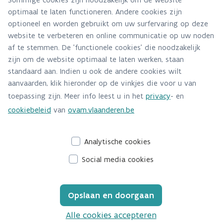
optimaal te laten functioneren. Andere cookies zijn
Alle contactgegevens
optioneel en worden gebruikt om uw surfervaring op deze
website te verbeteren en online communicatie op uw noden
Adres
af te stemmen. De 'functionele cookies' die noodzakelijk
Stationsstraat 110
zijn om de website optimaal te laten werken, staan
2800 Mechelen
standaard aan. Indien u ook de andere cookies wilt
Route en bereikbaarheid
aanvaarden, klik hieronder op de vinkjes die voor u van
toepassing zijn. Meer info leest u in het
privacy
- en
Telefoon
cookiebeleid
van
ovam.vlaanderen.be
015/284.284
Analytische cookies
Social media cookies
Opslaan en doorgaan
Alle cookies accepteren