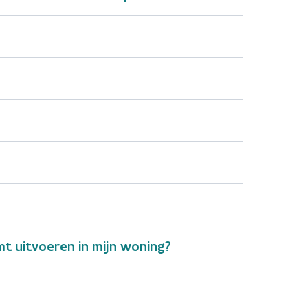
g te vinden in de Woningpas. Voor oudere
t uitvoeren in mijn woning?
 asbestattest opnieuw kan verzenden.