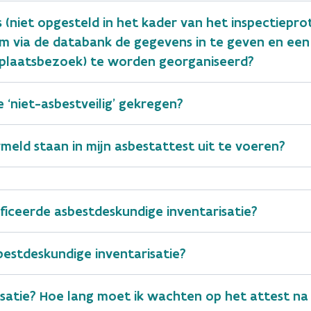
lijk bewijs toe dat u de eigenaar bent van het gebouw of d
 (niet opgesteld in het kader van het inspectiepr
 attest onroerende voorheffing met verwijzing naam en a
m via de databank de gegevens in te geven en een
st aan de eigenaar bezorgen. Daarom moet dat bewijs v
f plaatsbezoek) te worden georganiseerd?
igde mag een duplicaat aanvragen.)
 ‘niet-asbestveilig’ gekregen?
rmeld staan in mijn asbestattest uit te voeren?
ficeerde asbestdeskundige inventarisatie?
bestdeskundige inventarisatie?
satie? Hoe lang moet ik wachten op het attest na 