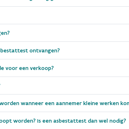
gen?
asbestattest ontvangen?
nde voor een verkoop?
r woningen en appartementen).
?
aanwezig is voor de woning, dan is dat asbestattest teru
ningpas nog niet beschikbaar.
 worden wanneer een aannemer kleine werken kom
kt niet beschikbaar via de Woningpas?
undige die het asbestattest heeft opgemaakt of die het
eer actief?
oopt worden? Is een asbestattest dan wel nodig?
t OVAM via onderstaand formulier.