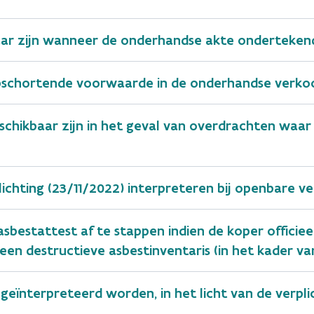
aar zijn wanneer de onderhandse akte onderteke
pschortende voorwaarde in de onderhandse verk
chikbaar zijn in het geval van overdrachten wa
ichting (23/11/2022) interpreteren bij openbare 
g asbestattest af te stappen indien de koper offic
een destructieve asbestinventaris (in het kader va
eïnterpreteerd worden, in het licht van de verpli