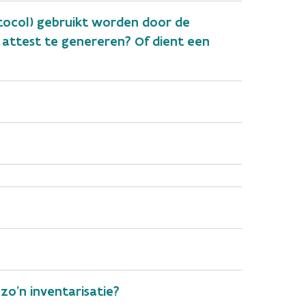
e gebouweenheid, bijv. uittreksel of kopie
otocol) gebruikt worden door de
dres. Omwille van de privacy mag OVAM enkel
 attest te genereren? Of dient een
an eigendom worden meegestuurd. Enkel de
zo’n inventarisatie?