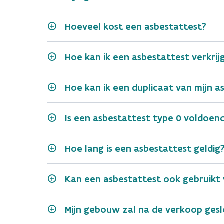
Hoeveel kost een asbestattest?
Hoe kan ik een asbestattest verkrij
Hoe kan ik een duplicaat van mijn 
Is een asbestattest type 0 voldoe
Check via de Woningpas (voo
Hoe lang is een asbestattest geldig
Als er een asbestattest 
appartementen is de Wo
Kan een asbestattest ook gebruikt
Is het asbestattest dat u zoe
Vraag aan de asbestdesk
Is de asbestdeskundige niet m
Mijn gebouw zal na de verkoop gesl
Neem dan contact op me