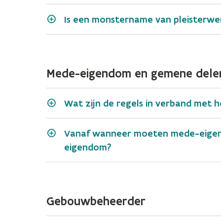
Is een monstername van pleisterwer
Mede-eigendom en gemene dele
Wat zijn de regels in verband met
lei, shingle
Vanaf wanneer moeten mede-eigena
plaat
eigendom?
golfplaat
nok, windveer, boeiboord;
Gebouwbeheerder