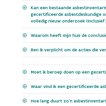
(Voeg als bijlage een schrifte
Kan een bestaande asbestinventaris
van de notariële akte of een
gecertificeerde asbestdeskundige o
een kopie van het asbestatte
volledig nieuw onderzoek (inclusie
eigenaar of diens gevolmacht
Waarom heeft mijn huis de conclusie
Ben ik verplicht om de acties die ve
Moet ik beroep doen op een gecerti
Waar vind ik een gecertificeerde as
Hoe lang duurt zo’n asbestinventari